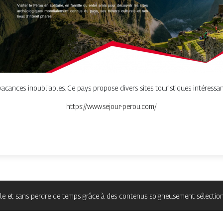
ances inoubliables. Ce pays propose divers sites touristiques intéressan
https://www.sejour-perou.com/
ible et sans perdre de temps grâce à des contenus soigneusement sélectionn